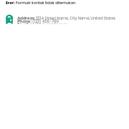
Eror:
Formulir kontak tidak ditemukan.
Address:
1234 Street Name, City Name, United States
Phone:
(123) 456-789
Email:
mail@example.com