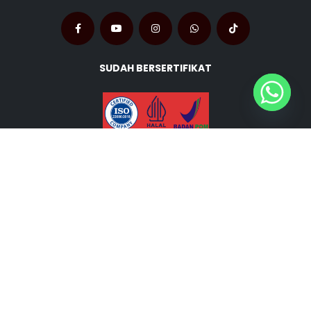
SUDAH BERSERTIFIKAT
QG8P+2RF, Dukuh, Kec. Cikupa, Kabupaten Tangerang,
Banten 15710
Telp.
+62 811-2411-119
Pabrik Kebab © Copyright 2024. All Rights Reserved.