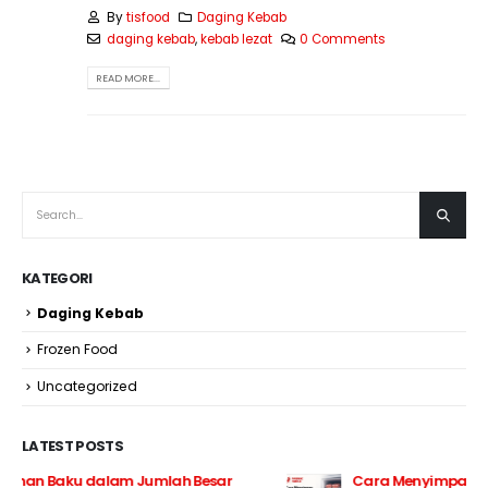
By
tisfood
Daging Kebab
daging kebab
,
kebab lezat
0 Comments
READ MORE...
KATEGORI
Daging Kebab
Frozen Food
Uncategorized
LATEST POSTS
Cara Menyimpan Bahan Baku Frozen Agar Tetap