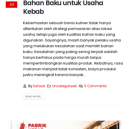
Bahan Baku untuk Usaha
Jul
Kebab
Keberhasilan sebuah bisnis kuliner tidak hanya
ditentukan oleh strategi pemasaran atau lokasi
usaha, tetapi juga oleh kualitas bahan baku yang
digunakan. Sayangnya, masih banyak pelaku usaha
yang melakukan kesalahan saat memilih bahan
baku. Kesalahan yang paling sering terjadi adalah
hanya berfokus pada harga murah tanpa
mempertimbangkan kualitas produk. Akibatnya, rasa
makanan menjadi tidak konsisten, biaya produksi
justru meningkat karena banyak...
By
tisfood
Uncategorized
0 Comments
READ MORE...