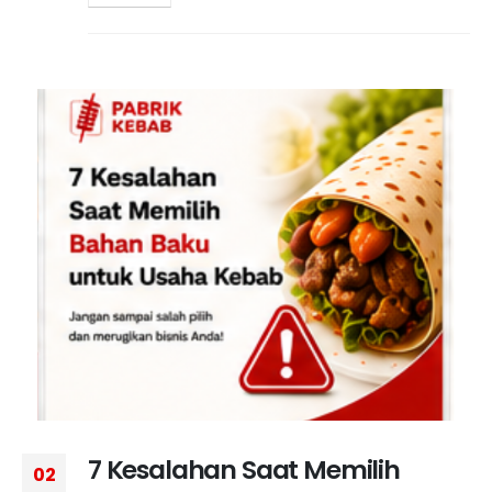
7 Kesalahan Saat Memilih
02