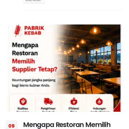
READ MORE...
Mengapa Restoran Memilih
09