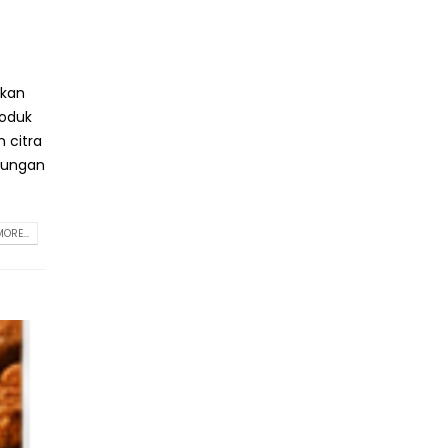
ukan
roduk
 citra
ntungan
ORE...