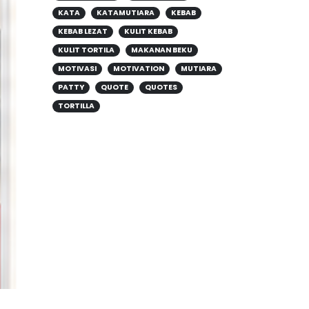
KATA
KATAMUTIARA
KEBAB
KEBAB LEZAT
KULIT KEBAB
KULIT TORTILA
MAKANAN BEKU
MOTIVASI
MOTIVATION
MUTIARA
PATTY
QUOTE
QUOTES
TORTILLA