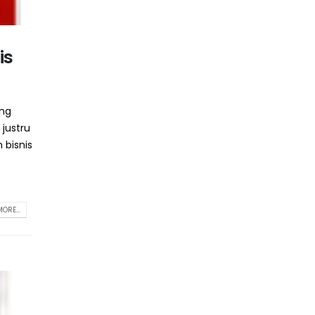
is
ang
justru
 bisnis
ORE...