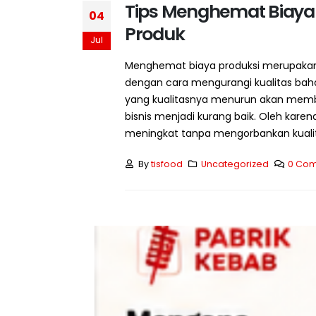
Tips Menghemat Biaya 
04
Produk
Jul
Menghemat biaya produksi merupakan
dengan cara mengurangi kualitas baha
yang kualitasnya menurun akan membu
bisnis menjadi kurang baik. Oleh karen
meningkat tanpa mengorbankan kualitas
By
tisfood
Uncategorized
0 Co