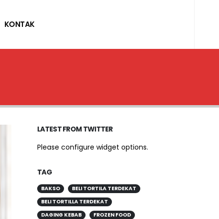
KONTAK
LATEST FROM TWITTER
Please configure widget options.
TAG
BAKSO
BELI TORTILA TERDEKAT
BELI TORTILLA TERDEKAT
DAGING KEBAB
FROZEN FOOD