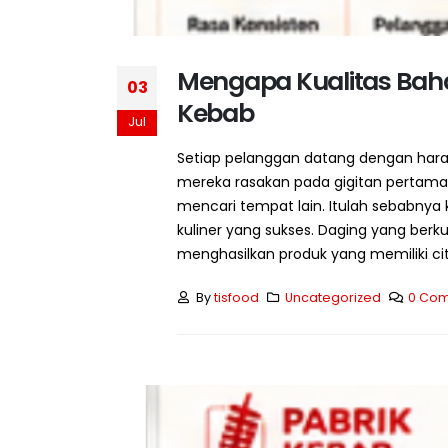
Mengapa Kualitas Bah
03
Kebab
Jul
Setiap pelanggan datang dengan hara
mereka rasakan pada gigitan pertam
mencari tempat lain. Itulah sebabny
kuliner yang sukses. Daging yang berku
menghasilkan produk yang memiliki cita
By
tisfood
Uncategorized
0 Co