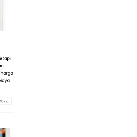
etapi
an
 harga
biaya
ORE...