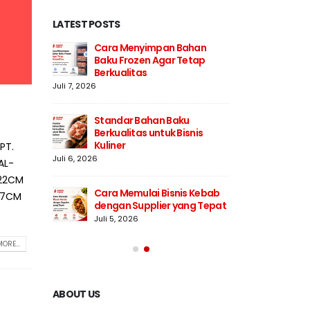
LATEST POSTS
an
Cara Menyimpan Bahan
Str
esar
Baku Frozen Agar Tetap
Bak
Berkualitas
Juli 
Juli 7, 2026
milih
Men
Standar Bahan Baku
Sup
Berkualitas untuk Bisnis
Juli
Kuliner
PT.
Juli 6, 2026
AL-
Baku
5 Ci
 22CM
Pro
Cara Memulai Bisnis Kebab
Juli
17CM
dengan Supplier yang Tepat
Juli 5, 2026
ORE...
ABOUT US