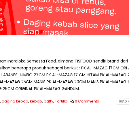
Cara Menyimpan Bahan
Strategi Membeli Bah
Baku Frozen Agar Tetap
Baku dalam Jumlah B
Berkualitas
Juli 10, 2026
2026
Mengapa Restoran Me
Standar Bahan Baku
Supplier Tetap?
Berkualitas untuk Bisnis
Juli 9, 2026
Kuliner
anan Indraloka Semesta Food, dimana TISFOOD sendiri brand dari 
2026
ilkan beberapa produk sebagai berikut : PK AL-MAZAG 17CM ORI 
5 Ciri Supplier Bahan 
 LABANES JUMBO 27CM PK AL-MAZAG 17 CM HITAM PK AL-MAZAG
Profesional
Cara Memulai Bisnis Kebab
Juli 8, 2026
AL-MAZAG 25CM MANIS PK AL-MAZAG 20CM MANIS PK AL-MAZAG 
dengan Supplier yang Tepat
G 25CM ORIGINAL PK AL-MAZAG GANDUM...
Juli 5, 2026
,
daging kebab
,
kebab
,
patty
,
Tortilla
0 Comments
READ M