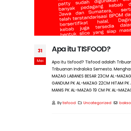
Strategi Membeli Bahan
Baku dalam Jumlah Besar
Juli 10, 2026
Juli 7, 
Mengapa Restoran Memilih
Apa itu TISFOOD?
31
Supplier Tetap?
Juli 9, 2026
Mei
Apa itu tisfood? Tisfood adalah Tribu
Juli 6, 
Tribuanan Indraloka Semesta. Menghas
5 Ciri Supplier Bahan Baku
MAZAG LABANES BESAR 23CM AL-MAZAG
Profesional
Juli 8, 2026
GANDUM PK AL-MAZAG 22CM HITAM PK 
MANIS PK AL-MAZAG 19 CM PK AL-MAZA
By
tisfood
Uncategorized
bakso