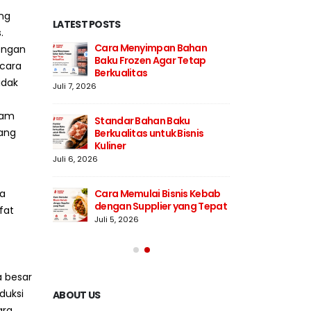
ang
LATEST POSTS
.
an
Cara Menyimpan Bahan
Str
dengan
esar
Baku Frozen Agar Tetap
Bak
 cara
Berkualitas
Juli 
idak
Juli 7, 2026
milih
Men
lam
Standar Bahan Baku
Sup
yang
Berkualitas untuk Bisnis
Juli
Kuliner
Juli 6, 2026
Baku
5 Ci
Pro
ka
Cara Memulai Bisnis Kebab
Juli
dengan Supplier yang Tepat
fat
Juli 5, 2026
a besar
duksi
ABOUT US
ara