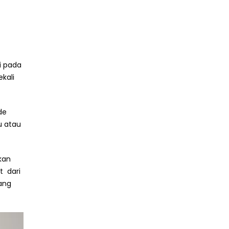
gi pada
kali
de
u atau
kan
t dari
ang