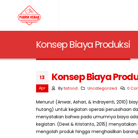
Konsep Biaya Produksi
Konsep Biaya Produ
13
Apr
By
tisfood
Uncategorized
0 Co
Menurut (Anwar, Ashari, & Indrayenti, 2010) b
hutang) untuk kegiatan operasi perusahaan da
menyatakan bahwa pada umumnya biaya adalah
kegiatan. (Dewi & Kristanto, 2015) menyatakan
mengolah produk hingga menghasilkan barang da