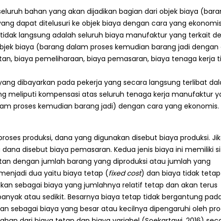
luruh bahan yang akan dijadikan bagian dari objek biaya (bar
ang dapat ditelusuri ke objek biaya dengan cara yang ekonomis
Cara Menyimpan Bahan
Strategi Membeli Bah
i tidak langsung adalah seluruh biaya manufaktur yang terkait 
Baku Frozen Agar Tetap
Baku dalam Jumlah B
 objek biaya (barang dalam proses kemudian barang jadi dengan
Berkualitas
Juli 10, 2026
n, biaya pemeliharaan, biaya pemasaran, biaya tenaga kerja t
2026
Mengapa Restoran Me
 yang dibayarkan pada pekerja yang secara langsung terlibat da
Standar Bahan Baku
Supplier Tetap?
ung meliputi kompensasi atas seluruh tenaga kerja manufaktur 
Berkualitas untuk Bisnis
Juli 9, 2026
Kuliner
dalam proses kemudian barang jadi) dengan cara yang ekonomis.
2026
5 Ciri Supplier Bahan 
Profesional
roses produksi, dana yang digunakan disebut biaya produksi. Ji
Cara Memulai Bisnis Kebab
Juli 8, 2026
dengan Supplier yang Tepat
na disebut biaya pemasaran. Kedua jenis biaya ini memiliki si
Juli 5, 2026
tan dengan jumlah barang yang diproduksi atau jumlah yang
menjadi dua yaitu biaya tetap (
fixed cost
) dan biaya tidak tetap
ikan sebagai biaya yang jumlahnya relatif tetap dan akan terus
banyak atau sedikit. Besarnya biaya tetap tidak bergantung pad
sikan sebagai biaya yang besar atau kecilnya dipengaruhi oleh pro
han dari biaya tetap dan biaya variabel (Soekartawi, 2016) sec