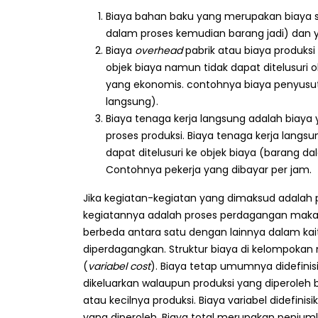
Biaya bahan baku yang merupakan biaya se
dalam proses kemudian barang jadi) dan y
Strategi Membeli Bahan
Biaya
overhead
pabrik atau biaya produks
Baku dalam Jumlah Besar
objek biaya namun tidak dapat ditelusuri
Juli 10, 2026
yang ekonomis. contohnya biaya penyusuta
Juli 7, 
langsung).
Mengapa Restoran Memilih
Biaya tenaga kerja langsung adalah biaya
Supplier Tetap?
proses produksi. Biaya tenaga kerja langs
Juli 9, 2026
dapat ditelusuri ke objek biaya (barang 
Juli 6, 
Contohnya pekerja yang dibayar per jam.
5 Ciri Supplier Bahan Baku
Profesional
Jika kegiatan-kegiatan yang dimaksud adalah p
Juli 8, 2026
kegiatannya adalah proses perdagangan maka da
berbeda antara satu dengan lainnya dalam kai
diperdagangkan. Struktur biaya di kelompokan 
(
variabel cost
). Biaya tetap umumnya didefinis
dikeluarkan walaupun produksi yang diperoleh 
atau kecilnya produksi. Biaya variabel didefini
yang diperoleh. Biaya total merupakan penjumla