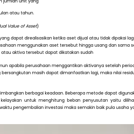
m jumlah unit yang
ulan atau tahun.
ual Value of Asset
)
i yang dapat direalisasikan ketika aset dijual atau tidak dipakai la
rusahaan menggunakan aset tersebut hingga usang dan sama se
atau aktiva tersebut dapat dikatakan sudah
i. Namun apabila perusahaan menggantikan aktivanya setelah perio
 bersangkutan masih dapat dimanfaatkan lagi, maka nilai resid
.
imbangkan berbagai keadaan. Beberapa metode dapat diguna
 kelayakan untuk menghitung beban penyusutan yaitu diliha
 waktu pengembalian investasi maka semakin baik pula usaha y