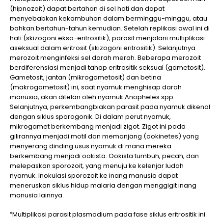
(hipnozoit) dapat bertahan di sel hati dan dapat
menyebabkan kekambuhan dalam berminggu-minggu, atau
bahkan bertahun-tahun kemudian. Setelah replikasi awal ini di
hati (skizogoni ekso-eritrositik), parasit menjalani multiplikasi
aseksual dalam eritrosit (skizogoni eritrositik). Selanjutnya
merozoit menginfeksi sel darah merah. Beberapa merozoit
berdiferensiasi menjadi tahap eritrositik seksual (gametosit).
Gametosit, jantan (mikrogametosit) dan betina
(makrogametosit) ini, saat nyamuk menghisap darah
manusia, akan ditelan oleh nyamuk Anopheles spp.
Selanjutnya, perkembangbiakan parasit pada nyamuk dikenal
dengan siklus sporogonik. Di dalam perut nyamuk,
mikrogamet berkembang menjadi zigot. Zigot ini pada
gilirannya menjadi motil dan memanjang (ookinetes) yang
menyerang dinding usus nyamuk di mana mereka
berkembang menjadi ookista. Ookista tumbuh, pecah, dan
melepaskan sporozoit, yang menuju ke kelenjar ludah
nyamuk. Inokulasi sporozoit ke inang manusia dapat
meneruskan siklus hidup malaria dengan menggigit inang
manusia lainnya.
“Multiplikasi parasit plasmodium pada fase siklus eritrositik ini