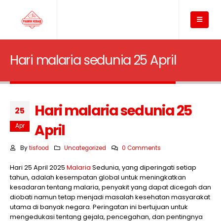
Hari malaria sedunia 25 April
Hari malaria sedunia 25
25
April
Apr
By
tisfood
Uncategorized
0 Comments
Hari 25 April 2025
Malaria
Sedunia, yang diperingati setiap
tahun, adalah kesempatan global untuk meningkatkan
kesadaran tentang malaria, penyakit yang dapat dicegah dan
diobati namun tetap menjadi masalah kesehatan masyarakat
utama di banyak negara. Peringatan ini bertujuan untuk
mengedukasi tentang gejala, pencegahan, dan pentingnya