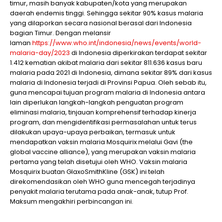
timur, masih banyak kabupaten/kota yang merupakan
daerah endemis tinggi. Sehingga sekitar 90% kasus malaria
yang dilaporkan secara nasional berasal dari Indonesia
bagian Timur. Dengan melansir
laman
https://www.who.int/indonesia/news/events/world-
malaria-day/2023
di Indonesia diperkirakan terdapat sekitar
1.412 kematian akibat malaria dari sekitar 811.636 kasus baru
malaria pada 2021 di Indonesia, dimana sekitar 89% dari kasus
malaria di Indonesia terjadi di Provinsi Papua. Oleh sebab itu,
guna mencapai tujuan program malaria di Indonesia antara
lain diperlukan langkah-langkah penguatan program
eliminasi malaria, tinjauan komprehensif terhadap kinerja
program, dan mengidentifikasi permasalahan untuk terus
dilakukan upaya-upaya perbaikan, termasuk untuk
mendapatkan vaksin malaria Mosquirix melalui Gavi (the
global vaccine alliance), yang merupakan vaksin malaria
pertama yang telah disetujui oleh WHO. Vaksin malaria
Mosquirix buatan GlaxoSmithKline (GSK) ini telah
direkomendasikan oleh WHO guna mencegah terjadinya
penyakit malaria terutama pada anak-anak, tutup Prof.
Maksum mengakhiri perbincangan ini.