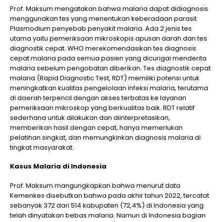
Prof. Maksum mengatakan bahwa malaria dapat didiagnosis
menggunakan tes yang menentukan keberadaan parasit
Plasmodium penyebab penyakit malaria. Ada 2 jenis tes
utama yaitu pemeriksaan mikroskopis apusan darah dan tes
diagnostik cepat. WHO merekomendasikan tes diagnosis
cepat malaria pada semua pasien yang dicurigai menderita
malaria sebelum pengobatan diberikan. Tes diagnostik cepat
malaria (Rapid Diagnostic Test, RDT) memiliki potensi untuk
meningkatkan kualitas pengelolaan infeksi malaria, terutama
di daerah terpencil dengan akses terbatas ke layanan
pemeriksaan mikroskop yang berkualitas baik. RDT relatif
sederhana untuk dilakukan dan diinterpretasikan,
memberikan hasil dengan cepat, hanya memerlukan
pelatihan singkat, dan memungkinkan diagnosis malaria di
tingkat masyarakat.
Kasus Malaria di Indonesia
Prof. Maksum mangungkapkan bahwa menurut data
Kemenkes disebutkan bahwa pada akhir tahun 2022, tercatat
sebanyak 372 dari 514 kabupaten (72,4%) di Indonesia yang
telah dinyatakan bebas malaria. Namun di Indonesia bagian