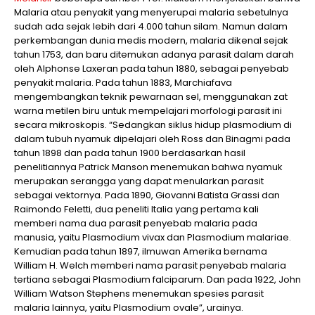
Malaria atau penyakit yang menyerupai malaria sebetulnya
sudah ada sejak lebih dari 4.000 tahun silam. Namun dalam
perkembangan dunia medis modern, malaria dikenal sejak
tahun 1753, dan baru ditemukan adanya parasit dalam darah
oleh Alphonse Laxeran pada tahun 1880, sebagai penyebab
penyakit malaria. Pada tahun 1883, Marchiafava
mengembangkan teknik pewarnaan sel, menggunakan zat
warna metilen biru untuk mempelajari morfologi parasit ini
secara mikroskopis. “Sedangkan siklus hidup plasmodium di
dalam tubuh nyamuk dipelajari oleh Ross dan Binagmi pada
tahun 1898 dan pada tahun 1900 berdasarkan hasil
penelitiannya Patrick Manson menemukan bahwa nyamuk
merupakan serangga yang dapat menularkan parasit
sebagai vektornya. Pada 1890, Giovanni Batista Grassi dan
Raimondo Feletti, dua peneliti Italia yang pertama kali
memberi nama dua parasit penyebab malaria pada
manusia, yaitu Plasmodium vivax dan Plasmodium malariae.
Kemudian pada tahun 1897, ilmuwan Amerika bernama
William H. Welch memberi nama parasit penyebab malaria
tertiana sebagai Plasmodium falciparum. Dan pada 1922, John
William Watson Stephens menemukan spesies parasit
malaria lainnya, yaitu Plasmodium ovale”, urainya.