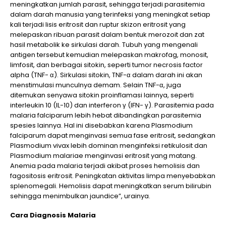
meningkatkan jumlah parasit, sehingga terjadi parasitemia
dalam darah manusia yang terinfeksi yang meningkat setiap
kali terjadi lisis eritrosit dan ruptur skizon eritrosit yang
melepaskan ribuan parasit dalam bentuk merozoit dan zat
hasil metabolik ke sirkulasi darah. Tubuh yang mengenali
antigen tersebut kemudian melepaskan makrofag, monosit,
limfosit, dan berbagai sitokin, seperti tumor necrosis factor
alpha (TNF- α). Sirkulasi sitokin, TNF-α dalam darah ini akan
menstimulasi munculnya demam. Selain TNF-α, juga
ditemukan senyawa sitokin proinflamasi lainnya, seperti
interleukin 10 (IL-10) dan interferon γ (IFN- γ). Parasitemia pada
malaria falciparum lebih hebat dibandingkan parasitemia
spesies lainnya. Hal ini disebabkan karena Plasmodium
falciparum dapat menginvasi semua fase eritrosit, sedangkan
Plasmodium vivax lebih dominan menginfeksi retikulosit dan
Plasmodium malariae menginvasi eritrosit yang matang.
Anemia pada malaria terjadi akibat proses hemolisis dan
fagositosis eritrosit. Peningkatan aktivitas limpa menyebabkan
splenomegali. Hemolisis dapat meningkatkan serum bilirubin
sehingga menimbulkan jaundice”, urainya.
Cara Diagnosis Malaria