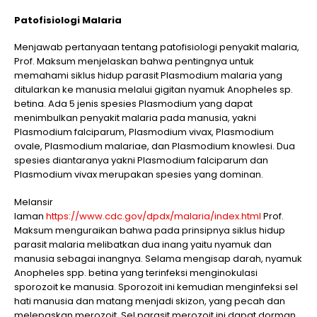
Patofisiologi Malaria
Menjawab pertanyaan tentang patofisiologi penyakit malaria,
Prof. Maksum menjelaskan bahwa pentingnya untuk
memahami siklus hidup parasit Plasmodium malaria yang
ditularkan ke manusia melalui gigitan nyamuk Anopheles sp.
betina. Ada 5 jenis spesies Plasmodium yang dapat
menimbulkan penyakit malaria pada manusia, yakni
Plasmodium falciparum, Plasmodium vivax, Plasmodium
ovale, Plasmodium malariae, dan Plasmodium knowlesi. Dua
spesies diantaranya yakni Plasmodium falciparum dan
Plasmodium vivax merupakan spesies yang dominan.
Melansir
laman
https://www.cdc.gov/dpdx/malaria/index.html
Prof.
Maksum menguraikan bahwa pada prinsipnya siklus hidup
parasit malaria melibatkan dua inang yaitu nyamuk dan
manusia sebagai inangnya. Selama mengisap darah, nyamuk
Anopheles spp. betina yang terinfeksi menginokulasi
sporozoit ke manusia. Sporozoit ini kemudian menginfeksi sel
hati manusia dan matang menjadi skizon, yang pecah dan
melepaskan merozoit. Sel parasit merozoit ini dapat dorman