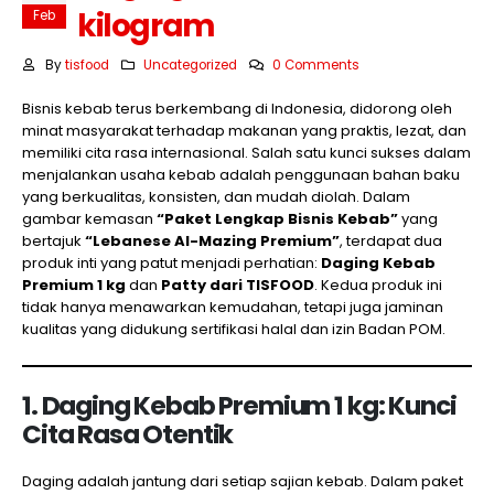
kilogram
Feb
By
tisfood
Uncategorized
0 Comments
Bisnis kebab terus berkembang di Indonesia, didorong oleh
minat masyarakat terhadap makanan yang praktis, lezat, dan
memiliki cita rasa internasional. Salah satu kunci sukses dalam
menjalankan usaha kebab adalah penggunaan bahan baku
yang berkualitas, konsisten, dan mudah diolah. Dalam
gambar kemasan
“Paket Lengkap Bisnis Kebab”
yang
bertajuk
“Lebanese Al-Mazing Premium”
, terdapat dua
produk inti yang patut menjadi perhatian:
Daging Kebab
Premium 1 kg
dan
Patty dari TISFOOD
. Kedua produk ini
tidak hanya menawarkan kemudahan, tetapi juga jaminan
kualitas yang didukung sertifikasi halal dan izin Badan POM.
1. Daging Kebab Premium 1 kg: Kunci
Cita Rasa Otentik
Daging adalah jantung dari setiap sajian kebab. Dalam paket