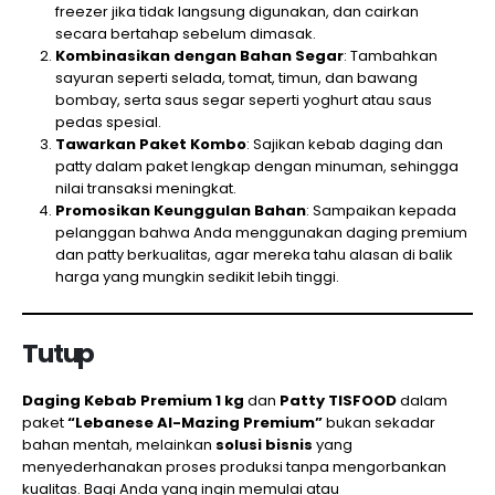
freezer jika tidak langsung digunakan, dan cairkan
secara bertahap sebelum dimasak.
Kombinasikan dengan Bahan Segar
: Tambahkan
sayuran seperti selada, tomat, timun, dan bawang
bombay, serta saus segar seperti yoghurt atau saus
pedas spesial.
Tawarkan Paket Kombo
: Sajikan kebab daging dan
patty dalam paket lengkap dengan minuman, sehingga
nilai transaksi meningkat.
Promosikan Keunggulan Bahan
: Sampaikan kepada
pelanggan bahwa Anda menggunakan daging premium
dan patty berkualitas, agar mereka tahu alasan di balik
harga yang mungkin sedikit lebih tinggi.
Tutup
Daging Kebab Premium 1 kg
dan
Patty TISFOOD
dalam
paket
“Lebanese Al-Mazing Premium”
bukan sekadar
bahan mentah, melainkan
solusi bisnis
yang
menyederhanakan proses produksi tanpa mengorbankan
kualitas. Bagi Anda yang ingin memulai atau