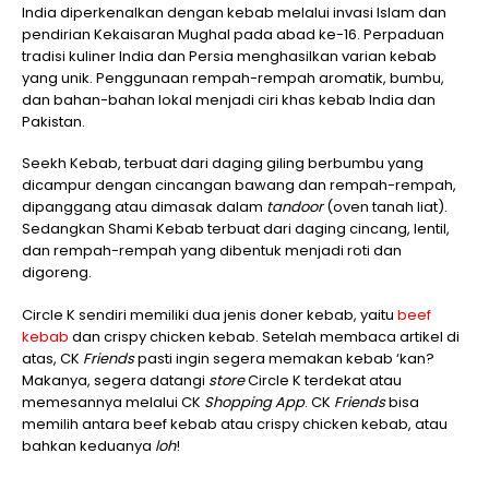
India diperkenalkan dengan kebab melalui invasi Islam dan
pendirian Kekaisaran Mughal pada abad ke-16. Perpaduan
tradisi kuliner India dan Persia menghasilkan varian kebab
yang unik. Penggunaan rempah-rempah aromatik, bumbu,
dan bahan-bahan lokal menjadi ciri khas kebab India dan
Pakistan.
Seekh Kebab, terbuat dari daging giling berbumbu yang
dicampur dengan cincangan bawang dan rempah-rempah,
dipanggang atau dimasak dalam
tandoor
(oven tanah liat).
Sedangkan Shami Kebab terbuat dari daging cincang, lentil,
dan rempah-rempah yang dibentuk menjadi roti dan
digoreng.
Circle K sendiri memiliki dua jenis doner kebab, yaitu
beef
kebab
dan crispy chicken kebab. Setelah membaca artikel di
atas, CK
Friends
pasti ingin segera memakan kebab ‘kan?
Makanya, segera datangi
store
Circle K terdekat atau
memesannya melalui CK
Shopping App
. CK
Friends
bisa
memilih antara beef kebab atau crispy chicken kebab, atau
bahkan keduanya
loh
!