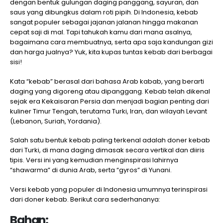
dengan bentuk gulungan daging panggang, sayuran, dan
saus yang dibungkus dalam roti pipih. Di Indonesia, kebab
sangat populer sebagai jajanan jalanan hingga makanan
cepat saji di mal. Tapi tahukah kamu dari mana asalnya,
bagaimana cara membuatnya, serta apa saja kandungan gizi
dan harga jualnya? Yuk, kita kupas tuntas kebab dari berbagai
sisi!
Kata “kebab” berasal dari bahasa Arab kabab, yang berarti
daging yang digoreng atau dipanggang. Kebab telah dikenal
sejak era Kekaisaran Persia dan menjadi bagian penting dari
kuliner Timur Tengah, terutama Turki, Iran, dan wilayah Levant
(Lebanon, Suriah, Yordania).
Salah satu bentuk kebab paling terkenal adalah doner kebab
dari Turki, di mana daging dimasak secara vertikal dan diiris
tipis. Versi ini yang kemudian menginspirasi lahirnya
“shawarma” di dunia Arab, serta “gyros” di Yunani.
Versi kebab yang populer di Indonesia umumnya terinspirasi
dari doner kebab. Berikut cara sederhananya:
Bahan: