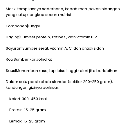
Meski tampilannya sederhana, kebab merupakan hidangan
yang cukup lengkap secara nutrisi:
Komponen|Fungsi
Daging|Sumber protein, zat besi, dan vitamin B12
Sayuran|Sumber serat, vitamin A, C, dan antioksidan
Roti|Sumber karbohidrat
Saus|Menambah rasa, tapi bisa tinggi kalori jika berlebihan
Dalam satu porsi kebab standar (sekitar 200-250 gram),
kandungan gizinya berkisar:
– Kalori: 300-450 kcal
– Protein: 15-25 gram
– Lemak: 15-25 gram