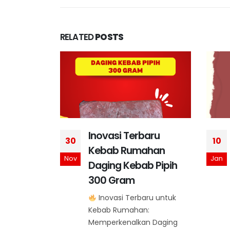
RELATED
POSTS
bih Dekat
Inovasi Terbaru
30
10
ging
Kebab Rumahan
Nov
Jan
ium
Daging Kebab Pipih
300 Gram
tan Kebab
nal Lebih
Inovasi Terbaru untuk
 Daging
Kebab Rumahan:
dengan...
Memperkenalkan Daging