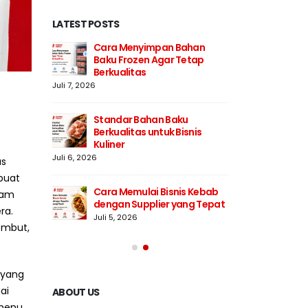
LATEST POSTS
an
Cara Menyimpan Bahan
Str
esar
Baku Frozen Agar Tetap
Bak
Berkualitas
Juli 
Juli 7, 2026
milih
Men
Standar Bahan Baku
Sup
Berkualitas untuk Bisnis
Juli
Kuliner
Juli 6, 2026
as
Baku
5 Ci
buat
Pro
Cara Memulai Bisnis Kebab
Juli
tam
dengan Supplier yang Tepat
ra.
Juli 5, 2026
embut,
 yang
ai
ABOUT US
 menu