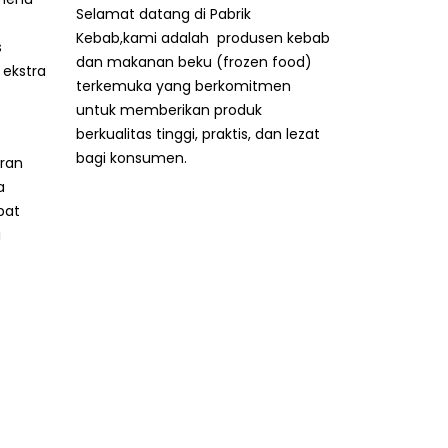
Selamat datang di Pabrik
Kebab,kami adalah produsen kebab
s
dan makanan beku (frozen food)
 ekstra
terkemuka yang berkomitmen
untuk memberikan produk
berkualitas tinggi, praktis, dan lezat
bagi konsumen.
aran
a
pat
i