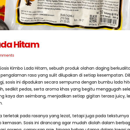
Cara Menyimpan Bahan
Strategi Membeli Bah
Baku Frozen Agar Tetap
Baku dalam Jumlah B
Berkualitas
Juli 10, 2026
2026
Lada Hitam
Mengapa Restoran Me
Standar Bahan Baku
Supplier Tetap?
mments
Berkualitas untuk Bisnis
Juli 9, 2026
Kuliner
2026
Sosis Kimbo Lada Hitam, sebuah produk olahan daging berkualit
5 Ciri Supplier Bahan 
engalaman rasa yang sulit dilupakan di setiap kesempatan. Di
Profesional
Cara Memulai Bisnis Kebab
Juli 8, 2026
inggi, sosis ini dipadukan secara sempurna dengan bumbu lada hi
dengan Supplier yang Tepat
, sedikit pedas, serta aroma khas yang begitu menggugah sele
Juli 5, 2026
g kaya dan seimbang, menjadikan setiap gigitan terasa juicy, l
h.
 terletak pada rasanya yang lezat, tetapi juga pada teksturnya
iap kemasan. Sosis ini dirancang agar mudah diolah dalam berbag
p nasi goreng, campuran mie, hingga bahan utama dalam kreasi