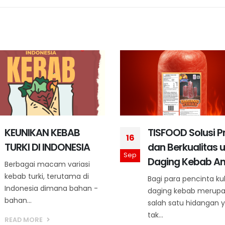
KEUNIKAN KEBAB
TISFOOD Solusi P
16
TURKI DI INDONESIA
dan Berkualitas 
Sep
Daging Kebab A
Berbagai macam variasi
kebab turki, terutama di
Bagi para pencinta kul
Indonesia dimana bahan -
daging kebab merup
bahan...
salah satu hidangan 
tak...
READ MORE