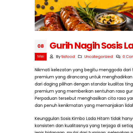
Strategi Membeli Bahan
Baku dalam Jumlah Besar
Juli 10, 2026
Juli 7, 
Gurih Nagih Sosis 
08
Mengapa Restoran Memilih
Supplier Tetap?
Mei
By
tisfood
Uncategorized
0 Co
Juli 9, 2026
Juli 6, 
Nikmati kelezatan yang begitu menggoda dari 
5 Ciri Supplier Bahan Baku
premium yang dirancang untuk menghadirkan p
Profesional
Juli 8, 2026
dari daging pilihan dengan standar kualitas t
premium yang memberikan sentuhan rasa gurih
Perpaduan tersebut menghasilkan cita rasa yan
dan penuh kenikmatan yang memanjakan lida
Keunggulan Sosis Kimbo Lada Hitam tidak hanya
konsisten dan kualitasnya yang terjaga di set
jenis hidangan, mulai dari tumisan, pelengka