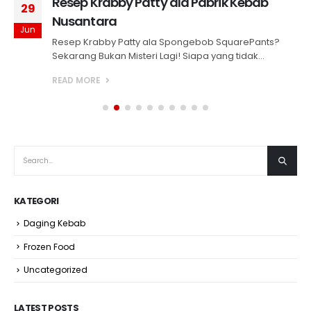
Resep Krabby Patty ala Pabrik Kebab
29
Nusantara
Jun
Resep Krabby Patty ala Spongebob SquarePants?
Sekarang Bukan Misteri Lagi! Siapa yang tidak...
READ MORE
KATEGORI
Daging Kebab
Frozen Food
Uncategorized
LATEST POSTS