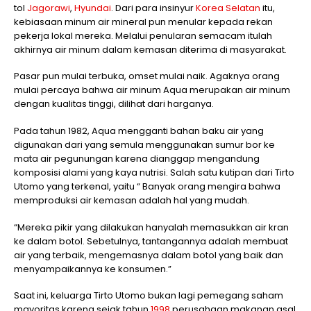
tol
Jagorawi
,
Hyundai
. Dari para insinyur
Korea Selatan
itu,
kebiasaan minum air mineral pun menular kepada rekan
pekerja lokal mereka. Melalui penularan semacam itulah
akhirnya air minum dalam kemasan diterima di masyarakat.
Pasar pun mulai terbuka, omset mulai naik. Agaknya orang
mulai percaya bahwa air minum Aqua merupakan air minum
dengan kualitas tinggi, dilihat dari harganya.
Pada tahun 1982, Aqua mengganti bahan baku air yang
digunakan dari yang semula menggunakan sumur bor ke
mata air pegunungan karena dianggap mengandung
komposisi alami yang kaya nutrisi. Salah satu kutipan dari Tirto
Utomo yang terkenal, yaitu “ Banyak orang mengira bahwa
memproduksi air kemasan adalah hal yang mudah.
“Mereka pikir yang dilakukan hanyalah memasukkan air kran
ke dalam botol. Sebetulnya, tantangannya adalah membuat
air yang terbaik, mengemasnya dalam botol yang baik dan
menyampaikannya ke konsumen.”
Saat ini, keluarga Tirto Utomo bukan lagi pemegang saham
mayoritas karena sejak tahun
1998
perusahaan makanan asal