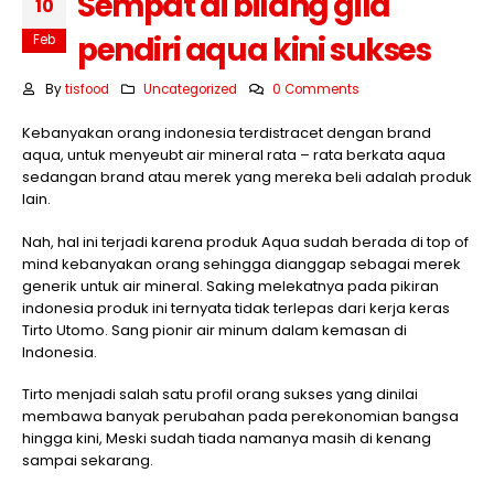
Sempat di bilang gila
10
pendiri aqua kini sukses
Feb
By
tisfood
Uncategorized
0 Comments
Kebanyakan orang indonesia terdistracet dengan brand
aqua, untuk menyeubt air mineral rata – rata berkata aqua
sedangan brand atau merek yang mereka beli adalah produk
lain.
Nah, hal ini terjadi karena produk Aqua sudah berada di top of
mind kebanyakan orang sehingga dianggap sebagai merek
generik untuk air mineral. Saking melekatnya pada pikiran
indonesia produk ini ternyata tidak terlepas dari kerja keras
Tirto Utomo. Sang pionir air minum dalam kemasan di
Indonesia.
Tirto menjadi salah satu profil orang sukses yang dinilai
membawa banyak perubahan pada perekonomian bangsa
hingga kini, Meski sudah tiada namanya masih di kenang
sampai sekarang.