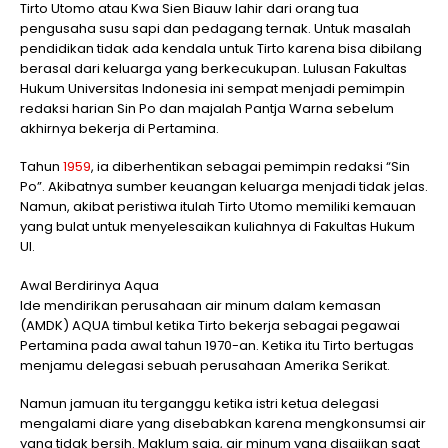
Tirto Utomo atau Kwa Sien Biauw lahir dari orang tua
pengusaha susu sapi dan pedagang ternak. Untuk masalah
pendidikan tidak ada kendala untuk Tirto karena bisa dibilang
berasal dari keluarga yang berkecukupan. Lulusan Fakultas
Hukum Universitas Indonesia ini sempat menjadi pemimpin
redaksi harian Sin Po dan majalah Pantja Warna sebelum
akhirnya bekerja di Pertamina.
Tahun
1959
, ia diberhentikan sebagai pemimpin redaksi “Sin
Po”. Akibatnya sumber keuangan keluarga menjadi tidak jelas.
Namun, akibat peristiwa itulah Tirto Utomo memiliki kemauan
yang bulat untuk menyelesaikan kuliahnya di Fakultas Hukum
UI.
Awal Berdirinya Aqua
Ide mendirikan perusahaan air minum dalam kemasan
(AMDK) AQUA timbul ketika Tirto bekerja sebagai pegawai
Pertamina pada awal tahun 1970-an. Ketika itu Tirto bertugas
menjamu delegasi sebuah perusahaan Amerika Serikat.
Namun jamuan itu terganggu ketika istri ketua delegasi
mengalami diare yang disebabkan karena mengkonsumsi air
yang tidak bersih. Maklum saja, air minum yang disajikan saat