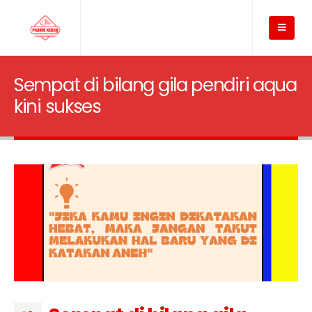
Sempat di bilang gila pendiri aqua
kini sukses