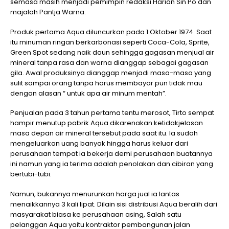
semasa masih menjadi pemimpin redaksi Harian Sin Po dan
majalah Pantja Warna.
Produk pertama Aqua diluncurkan pada 1 Oktober 1974. Saat
itu minuman ringan berkarbonasi seperti Coca-Cola, Sprite,
Green Spot sedang naik daun sehingga gagasan menjual air
mineral tanpa rasa dan warna dianggap sebagai gagasan
gila. Awal produksinya dianggap menjadi masa-masa yang
sulit sampai orang tanpa harus membayar pun tidak mau
dengan alasan “ untuk apa air minum mentah”.
Penjualan pada 3 tahun pertama tentu merosot, Tirto sempat
hampir menutup pabrik Aqua dikarenakan ketidakjelasan
masa depan air mineral tersebut pada saat itu. Ia sudah
mengeluarkan uang banyak hingga harus keluar dari
perusahaan tempat ia bekerja demi perusahaan buatannya
ini namun yang ia terima adalah penolakan dan cibiran yang
bertubi-tubi.
Namun, bukannya menurunkan harga jual ia lantas
menaikkannya 3 kali lipat. Dilain sisi distribusi Aqua beralih dari
masyarakat biasa ke perusahaan asing, Salah satu
pelanggan Aqua yaitu kontraktor pembangunan jalan