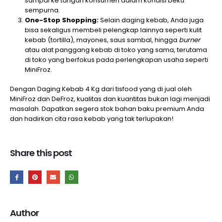
sampai ke tangan konsumen dalam kondisi beku
sempurna.
One-Stop Shopping:
Selain daging kebab, Anda juga
bisa sekaligus membeli pelengkap lainnya seperti kulit
kebab (tortilla), mayones, saus sambal, hingga
burner
atau alat panggang kebab di toko yang sama, terutama
di toko yang berfokus pada perlengkapan usaha seperti
MiniFroz.
Dengan Daging Kebab 4 Kg dari tisfood yang di jual oleh
MiniFroz dan DeFroz, kualitas dan kuantitas bukan lagi menjadi
masalah. Dapatkan segera stok bahan baku premium Anda
dan hadirkan cita rasa kebab yang tak terlupakan!
Share this post
Author