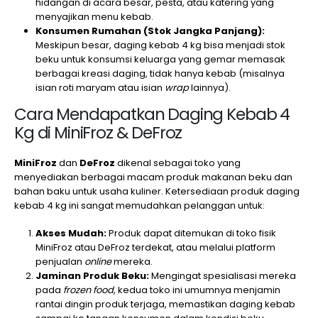
hidangan di acara besar, pesta, atau katering yang
menyajikan menu kebab.
Konsumen Rumahan (Stok Jangka Panjang):
Meskipun besar, daging kebab 4 kg bisa menjadi stok
beku untuk konsumsi keluarga yang gemar memasak
berbagai kreasi daging, tidak hanya kebab (misalnya
isian roti maryam atau isian
wrap
lainnya).
Cara Mendapatkan Daging Kebab 4
Kg di MiniFroz & DeFroz
MiniFroz
dan
DeFroz
dikenal sebagai toko yang
menyediakan berbagai macam produk makanan beku dan
bahan baku untuk usaha kuliner. Ketersediaan produk daging
kebab 4 kg ini sangat memudahkan pelanggan untuk:
Akses Mudah:
Produk dapat ditemukan di toko fisik
MiniFroz atau DeFroz terdekat, atau melalui platform
penjualan
online
mereka.
Jaminan Produk Beku:
Mengingat spesialisasi mereka
pada
frozen food
, kedua toko ini umumnya menjamin
rantai dingin produk terjaga, memastikan daging kebab