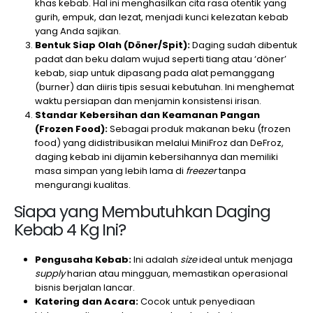
khas kebab. Hal ini menghasilkan cita rasa otentik yang
gurih, empuk, dan lezat, menjadi kunci kelezatan kebab
yang Anda sajikan.
Bentuk Siap Olah (Döner/Spit):
Daging sudah dibentuk
padat dan beku dalam wujud seperti tiang atau ‘döner’
kebab, siap untuk dipasang pada alat pemanggang
(burner) dan diiris tipis sesuai kebutuhan. Ini menghemat
waktu persiapan dan menjamin konsistensi irisan.
Standar Kebersihan dan Keamanan Pangan
(Frozen Food):
Sebagai produk makanan beku (frozen
food) yang didistribusikan melalui MiniFroz dan DeFroz,
daging kebab ini dijamin kebersihannya dan memiliki
masa simpan yang lebih lama di
freezer
tanpa
mengurangi kualitas.
Siapa yang Membutuhkan Daging
Kebab 4 Kg Ini?
Pengusaha Kebab:
Ini adalah
size
ideal untuk menjaga
supply
harian atau mingguan, memastikan operasional
bisnis berjalan lancar.
Katering dan Acara:
Cocok untuk penyediaan