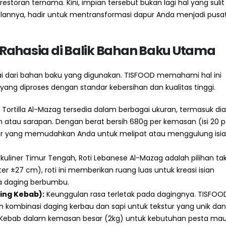
 restoran ternama. Kini, impian tersebut bukan lagi hal yang sulit
ggulannya, hadir untuk mentransformasi dapur Anda menjadi pusa
Rahasia di Balik Bahan Baku Utama
lai dari bahan baku yang digunakan. TISFOOD memahami hal ini
ang diproses dengan standar kebersihan dan kualitas tinggi.
 Tortilla Al-Mazag tersedia dalam berbagai ukuran, termasuk di
 atau sarapan. Dengan berat bersih 680g per kemasan (isi 20 p
ur yang memudahkan Anda untuk melipat atau menggulung isi
kuliner Timur Tengah, Roti Lebanese Al-Mazag adalah pilihan ta
r ±27 cm), roti ini memberikan ruang luas untuk kreasi isian
ga daging berbumbu.
ging Kebab):
Keunggulan rasa terletak pada dagingnya. TISFOO
kombinasi daging kerbau dan sapi untuk tekstur yang unik dan
ing Kebab dalam kemasan besar (2kg) untuk kebutuhan pesta ma