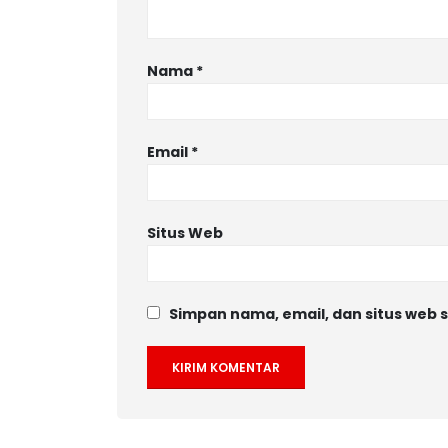
Nama
*
Email
*
Situs Web
Simpan nama, email, dan situs web 