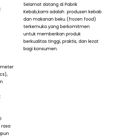
Selamat datang di Pabrik
t
Kebab,kami adalah produsen kebab
dan makanan beku (frozen food)
terkemuka yang berkomitmen
untuk memberikan produk
berkualitas tinggi, praktis, dan lezat
bagi konsumen.
ameter
cs),
an
k
D
 rasa
upun