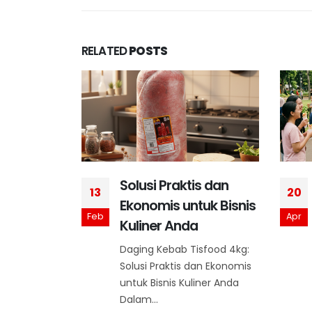
RELATED
POSTS
SFOOD
Solusi Praktis dan
13
20
ra Maklon
Ekonomis untuk Bisnis
Feb
Apr
Kuliner Anda
ang Bisnis:
Daging Kebab Tisfood 4kg:
OD Menjadi
Solusi Praktis dan Ekonomis
al untuk
untuk Bisnis Kuliner Anda
Dalam...