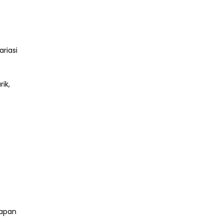
riasi
rik,
iapan