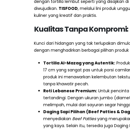
dengan tortilla lembut seperti yang disajikan di
diwujudkan.
TISFOOD
, melalui lini produk un
kuliner yang kreatif dan praktis.
Kualitas Tanpa Kompromi: 
Kunci dari hidangan yang tak terlupakan dimu
dengan menghadirkan berbagai pilihan produk y
Tortilla Al-Mazag yang Autentik:
Produk
17 cm yang sangat pas untuk porsi camilan
produk ini menawarkan kelembutan tekst
tanpa khawatir pecah.
Roti Lebanese Premium:
Untuk pencinta 
tertandingi. Dengan ukuran jumbo (diamete
melimpah, mulai dari sayuran segar hing
Daging Sapi Pilihan (Beef Patties & Da
menyediakan
Beef Patties
yang merupakan 
yang kaya. Selain itu, tersedia juga Dag