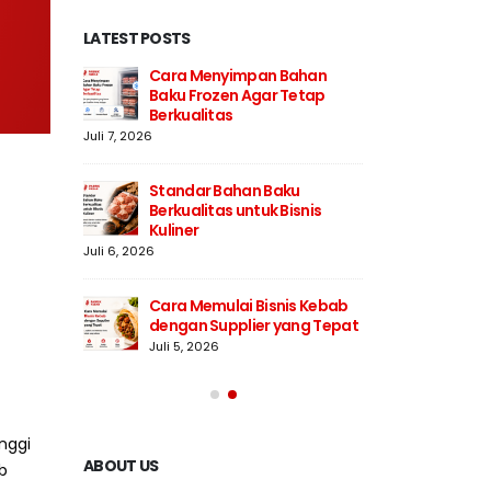
LATEST POSTS
an
Cara Menyimpan Bahan
Str
esar
Baku Frozen Agar Tetap
Bak
Berkualitas
Juli 
Juli 7, 2026
milih
Men
Standar Bahan Baku
Sup
Berkualitas untuk Bisnis
Juli
Kuliner
Juli 6, 2026
Baku
5 Ci
Pro
Cara Memulai Bisnis Kebab
Juli
dengan Supplier yang Tepat
Juli 5, 2026
nggi
ABOUT US
b