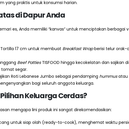
am yang praktis untuk konsumsi harian.
Batas di Dapur Anda
mari es, Anda memiliki “kanvas” untuk menciptakan berbagai va
Tortilla 17 cm untuk membuat
Breakfast Wrap
berisi telur orak-a
anggang
Beef Patties
TISFOOD hingga kecokelatan dan sajikan di
 tomat segar.
jikan Roti Lebanese Jumbo sebagai pendamping
hummus
atau
engenyangkan bagi seluruh anggota keluarga.
ilihan Keluarga Cerdas?
alasan mengapa lini produk ini sangat direkomendasikan:
ang untuk siap olah (ready-to-cook), menghemat waktu pers