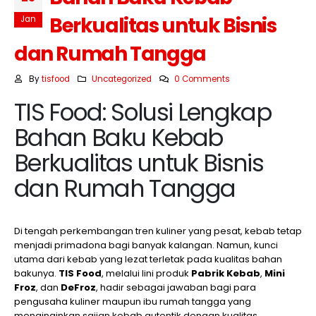
Berkualitas untuk Bisnis
Jan
dan Rumah Tangga
By
tisfood
Uncategorized
0 Comments
TIS Food: Solusi Lengkap
Bahan Baku Kebab
Berkualitas untuk Bisnis
dan Rumah Tangga
Di tengah perkembangan tren kuliner yang pesat, kebab tetap
menjadi primadona bagi banyak kalangan. Namun, kunci
utama dari kebab yang lezat terletak pada kualitas bahan
bakunya.
TIS Food
, melalui lini produk
Pabrik Kebab
,
Mini
Froz
, dan
DeFroz
, hadir sebagai jawaban bagi para
pengusaha kuliner maupun ibu rumah tangga yang
menginginkan sajian kebab autentik dengan kualitas