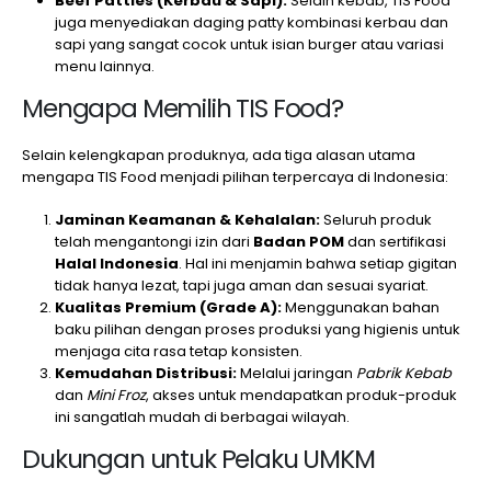
Beef Patties (Kerbau & Sapi):
Selain kebab, TIS Food
juga menyediakan daging patty kombinasi kerbau dan
sapi yang sangat cocok untuk isian burger atau variasi
menu lainnya.
Mengapa Memilih TIS Food?
Selain kelengkapan produknya, ada tiga alasan utama
mengapa TIS Food menjadi pilihan terpercaya di Indonesia:
Jaminan Keamanan & Kehalalan:
Seluruh produk
telah mengantongi izin dari
Badan POM
dan sertifikasi
Halal Indonesia
. Hal ini menjamin bahwa setiap gigitan
tidak hanya lezat, tapi juga aman dan sesuai syariat.
Kualitas Premium (Grade A):
Menggunakan bahan
baku pilihan dengan proses produksi yang higienis untuk
menjaga cita rasa tetap konsisten.
Kemudahan Distribusi:
Melalui jaringan
Pabrik Kebab
dan
Mini Froz
, akses untuk mendapatkan produk-produk
ini sangatlah mudah di berbagai wilayah.
Dukungan untuk Pelaku UMKM