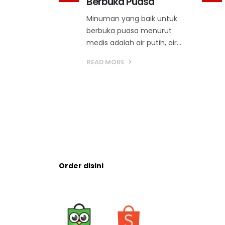
abrik
Berbuka Puasa
ntara
Minuman yang baik untuk
berbuka puasa menurut
draloka
medis adalah air putih, air...
ah
g berfokus
READ MORE
makanan
Order disini