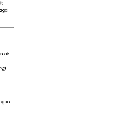
it
agai
n air
ng
)
engan