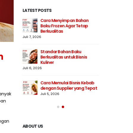
LATEST POSTS
an
Cara Menyimpan Bahan
Str
esar
Baku Frozen Agar Tetap
Bak
Berkualitas
Juli 
Juli 7, 2026
milih
Men
Standar Bahan Baku
Sup
n
Berkualitas untuk Bisnis
Juli
Kuliner
Juli 6, 2026
Baku
5 Ci
Pro
Cara Memulai Bisnis Kebab
Juli
dengan Supplier yang Tepat
anyak
Juli 5, 2026
pan
angan
ABOUT US