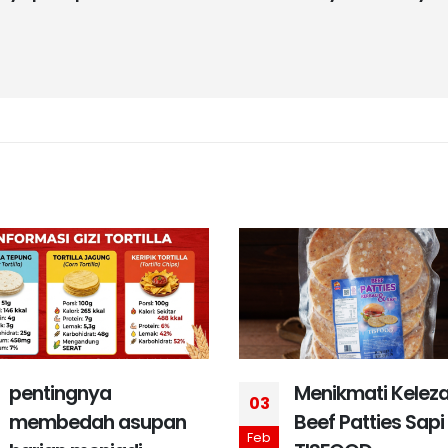
pentingnya
Menikmati Kelez
03
membedah asupan
Beef Patties Sapi
Feb