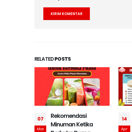
RELATED
POSTS
Rekomendasi
07
14
 Daging
Minuman Ketika
Mar
Apr