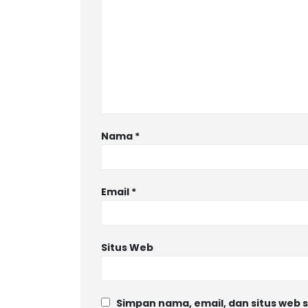
Nama
*
Email
*
Situs Web
Simpan nama, email, dan situs web 