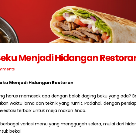
Cara Menyimpan Bahan
Strategi Membeli Bah
Baku Frozen Agar Tetap
Baku dalam Jumlah B
Berkualitas
Juli 10, 2026
2026
Mengapa Restoran Me
Standar Bahan Baku
Supplier Tetap?
Beku Menjadi Hidangan Restora
Berkualitas untuk Bisnis
Juli 9, 2026
Kuliner
mments
2026
5 Ciri Supplier Bahan 
Profesional
 Beku Menjadi Hidangan Restoran
Cara Memulai Bisnis Kebab
Juli 8, 2026
dengan Supplier yang Tepat
gung harus memasak apa dengan balok daging beku yang ada? B
Juli 5, 2026
an waktu lama dan teknik yang rumit. Padahal, dengan persia
nvestasi terbaik untuk meja makan Anda.
n berbagai variasi menu yang menggugah selera, mulai dari hid
tuk bekal.