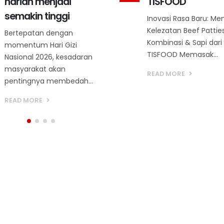
harian menjadi
TISFOOD
semakin tinggi
Inovasi Rasa Baru: Me
Kelezatan Beef Pattie
Bertepatan dengan
Kombinasi & Sapi dari
momentum Hari Gizi
TISFOOD Memasak...
Nasional 2026, kesadaran
masyarakat akan
READ MORE
pentingnya membedah...
READ MORE