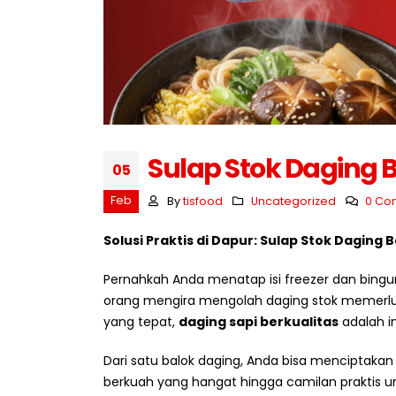
Strategi Membeli Bahan
Baku dalam Jumlah Besar
Juli 10, 2026
Juli 7, 
Mengapa Restoran Memilih
Supplier Tetap?
Sulap Stok Daging 
05
Juli 9, 2026
Feb
By
tisfood
Uncategorized
0 Co
Juli 6, 
5 Ciri Supplier Bahan Baku
Profesional
Solusi Praktis di Dapur: Sulap Stok Daging
Juli 8, 2026
Pernahkah Anda menatap isi freezer dan bin
orang mengira mengolah daging stok memerluk
yang tepat,
daging sapi berkualitas
adalah i
Dari satu balok daging, Anda bisa menciptaka
berkuah yang hangat hingga camilan praktis un