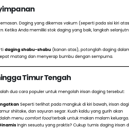
enyimpanan
asan. Daging yang dikemas vakum (seperti pada sisi kiri ata
rn
. Ketika Anda memiliki stok daging yang baik, langkah selanjut
rti
daging shabu-shabu
(kanan atas), potonglah daging dala
gat cepat matang dan menyerap bumbu dengan sempurna.
a hingga Timur Tengah
alah dua cara populer untuk mengolah irisan daging tersebut:
angatkan
Seperti terlihat pada mangkuk di kiri bawah, irisan dag
amur shiitake, dan sayuran segar. Kuah kaldu yang gurih akan
 adalah menu
comfort food
terbaik untuk makan malam keluarga.
Dinamis
Ingin sesuatu yang praktis? Cukup tumis daging irisan