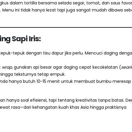
kus dalam tortilla bersama selada segar, tomat, dan saus favor
Menu ini tidak hanya lezat tapi juga sangat mudah dibawa seb
g Sapi Iris:
epuk-tepuk dengan tisu dapur jika perlu. Mencuci daging denga
k
wrap
, gunakan api besar agar daging cepat kecokelatan (
seari
ehingga teksturnya tetap empuk.
s, Anda hanya butuh 10-15 menit untuk membuat bumbu meresap
an hanya soal efisiensi, tapi tentang kreativitas tanpa batas. D
 lewat rasa—dari kehangatan kuah khas Asia hingga praktisnya