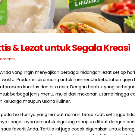
Cara Menyimpan Bahan
Strategi Membeli Bah
Baku Frozen Agar Tetap
Baku dalam Jumlah B
Berkualitas
Juli 10, 2026
2026
aktis & Lezat untuk Segala Kreasi
Mengapa Restoran Me
Standar Bahan Baku
Supplier Tetap?
Berkualitas untuk Bisnis
Juli 9, 2026
mments
Kuliner
2026
agi Anda yang ingin menyajikan berbagai hidangan lezat setiap har
5 Ciri Supplier Bahan 
Profesional
 waktu. Produk ini dirancang untuk memenuhi kebutuhan gaya 
Cara Memulai Bisnis Kebab
Juli 8, 2026
tamakan kualitas dan cita rasa. Dengan bentuk yang serbagu
dengan Supplier yang Tepat
n untuk berbagai jenis menu, mulai dari makanan utama hingga c
Juli 5, 2026
n keluarga maupun usaha kuliner.
ak pada teksturnya yang lembut namun tetap kuat, sehingga tida
nya sangat nyaman untuk digulung maupun dilipat dengan ber
saus favorit Anda. Tortilla ini juga cocok digunakan untuk ber