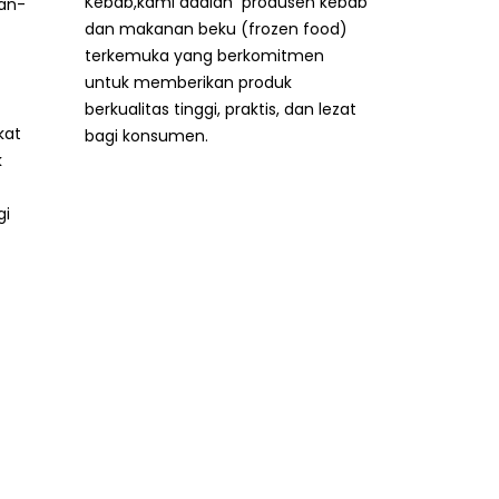
han-
Selamat datang di Pabrik
Kebab,kami adalah produsen kebab
dan makanan beku (frozen food)
terkemuka yang berkomitmen
untuk memberikan produk
kat
berkualitas tinggi, praktis, dan lezat
k
bagi konsumen.
gi