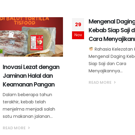
Mengenal Daging
Kebab Siap Saji dan
Cara Menyajikannya
Rahasia Kelezatan Kebab:
Mengenal Daging Kebab
Siap Saji dan Cara
Dunia kuliner cep
18
Menyajikannya...
saji dicap sebaga
Apr
READ MORE
musuh utama
kesehatan
Dunia kuliner cepat sa
sering kali dicap seba
musuh utama keseha
Namun,...