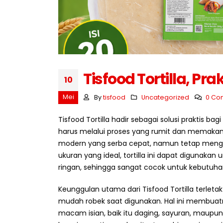
Strategi Membeli Bahan
Baku dalam Jumlah Besar
Juli 10, 2026
Juli 7, 
Tisfood Tortilla, Pr
Mengapa Restoran Memilih
10
Supplier Tetap?
Juli 9, 2026
Mei
By
tisfood
Uncategorized
0 Co
Juli 6, 
Tisfood Tortilla hadir sebagai solusi praktis b
5 Ciri Supplier Bahan Baku
Profesional
harus melalui proses yang rumit dan memakan
Juli 8, 2026
modern yang serba cepat, namun tetap mengu
ukuran yang ideal, tortilla ini dapat digunaka
ringan, sehingga sangat cocok untuk kebutuha
Keunggulan utama dari Tisfood Tortilla terlet
mudah robek saat digunakan. Hal ini membuat
macam isian, baik itu daging, sayuran, maupun 