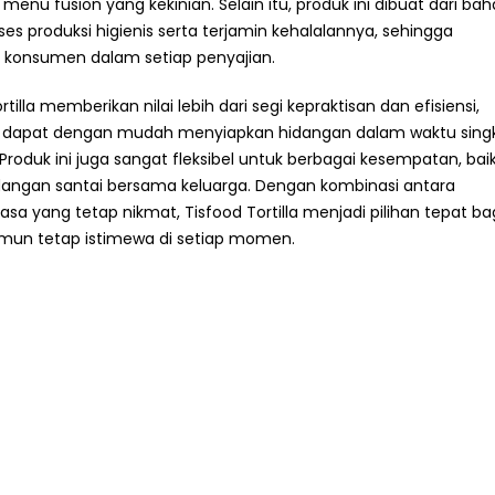
i menu fusion yang kekinian. Selain itu, produk ini dibuat dari ba
ses produksi higienis serta terjamin kehalalannya, sehingga
konsumen dalam setiap penyajian.
illa memberikan nilai lebih dari segi kepraktisan dan efisiensi,
a dapat dengan mudah menyiapkan hidangan dalam waktu sing
roduk ini juga sangat fleksibel untuk berbagai kesempatan, bai
dangan santai bersama keluarga. Dengan kombinasi antara
a yang tetap nikmat, Tisfood Tortilla menjadi pilihan tepat ba
namun tetap istimewa di setiap momen.