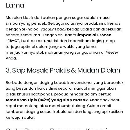
Lama
Masalah klasik dari bahan pangan segar adalah masa
simpan yang pendek. Sebagai solusinya, produk ini dikemas
dengan teknologi
vacuum pack
kedap udara dan dibekukan
secara sempurna. Dengan anjuran
“Simpan di Frozen
-18°C”
, kualitas rasa, nutrisi, dan kebersihan daging tetap
terjaga optimal dalam jangka waktu yang lama,
menjadikannya stok makanan yang sangat aman di
freezer
Anda.
3. Siap Masak: Praktis & Mudah Diolah
Berbeda dengan daging kebab konvensional yang berbentuk
tiang besar dan harus diiris secara manual menggunakan
pisau khusus saat panas, produk ini hadir dalam bentuk
lembaran tipis (
slice
) yang siap masak
. Anda tidak perlu
repot memotong atau membumbui ulang. Cukup ambil
lembaran daging sesuai kebutuhan dan langsung aplikasikan
ke wajan datar.