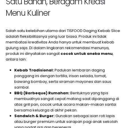
Satu Bahan, Beragam Kreasi
Menu Kuliner
Salah satu kelebihan utama dari TISFOOD Daging Kebab Slice
adalah fleksibilitasnya yang luar biasa. Produk ini tidak
membatasi kreativitas Anda hanya untuk membuat kebab
gulung saja. Di dalam lingkaran rekomendasi menunya,
produk ini dinyatakan sangat
cocok untuk aneka menu
,
antara lain:
Kebab Tradisional:
Padukan lembaran daging
panggang ini dengan tortilla, irisan selada, tomat,
bawang bombay, serta siraman mayones dan saus
sambal.
BBQ (Barbeque) Rumahan:
Bentuknya yang tipis
membuatnya sangat cepat matang saat dipanggang di
atas grill pan, cocok untuk acara makan-makan santai
bersama keluarga di akhir pekan.
Sandwich & Burger:
Gunakan sebagai isian roti lapis
atau burger premium untuk sarapan pagi anak sekolah
yang padat gizi dan berenergi.