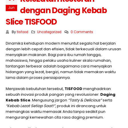
dengan Daging Kebab
Jun
Slice TISFOOD
By
tisfood
Uncategorized
0 Comments
Dinamika kehidupan modern menuntut segala hal berjalan
dengan lebih cepat dan efisien, tidak terkecuali dalam urusan
menyajikan makanan. Bagi para ibu rumah tangga,
mahasiswa, hingga pelaku usaha kuliner skala rumahan,
tantangan terbesar adalah bagaimana cara menyajikan
hidangan yang lezat, bergizi, namun tidak memakan waktu
lama dalam proses persiapannya.
Menjawab kebutuhan tersebut,
TISFOOD
menghadirkan
sebuah inovasi produk pangan yang revolusioner:
Daging
Kebab Slice
. Mengusung jargon
“Tasty & Delicious”
serta
“Kebab Lezat Setiap Saat!”
, produk ini dirancang untuk
memangkas waktu memasak Anda tanpa sedikit pun
mengurangi kemewahan cita rasa daging premium.