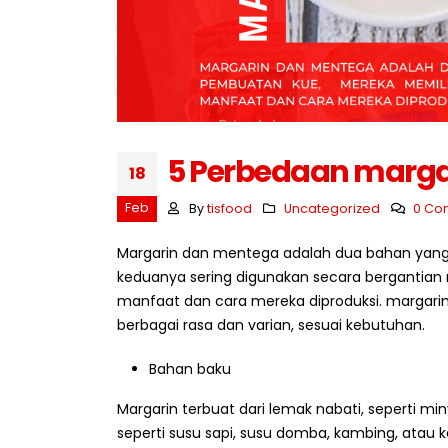
Strategi Membeli Bahan
Baku dalam Jumlah Besar
Juli 10, 2026
Juli 7, 
Mengapa Restoran Memilih
5 Perbedaan marga
18
Supplier Tetap?
Juli 9, 2026
Feb
By
tisfood
Uncategorized
0 Co
Juli 6, 
5 Ciri Supplier Bahan Baku
Margarin dan mentega adalah dua bahan yan
Profesional
keduanya sering digunakan secara bergantian 
Juli 8, 2026
manfaat dan cara mereka diproduksi. margarin d
berbagai rasa dan varian, sesuai kebutuhan.
Bahan baku
Margarin terbuat dari lemak nabati, seperti mi
seperti susu sapi, susu domba, kambing, atau k