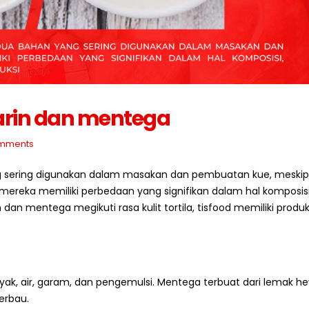
Cara Menyimpan Bahan
Strategi Membeli Bah
Baku Frozen Agar Tetap
Baku dalam Jumlah B
Berkualitas
Juli 10, 2026
2026
Mengapa Restoran Me
rin dan mentega
Standar Bahan Baku
Supplier Tetap?
Berkualitas untuk Bisnis
Juli 9, 2026
mments
Kuliner
2026
5 Ciri Supplier Bahan 
g sering digunakan dalam masakan dan pembuatan kue, meski
Profesional
mereka memiliki perbedaan yang signifikan dalam hal komposisi
Cara Memulai Bisnis Kebab
Juli 8, 2026
dengan Supplier yang Tepat
an mentega megikuti rasa kulit tortila, tisfood memiliki produk 
Juli 5, 2026
nyak, air, garam, dan pengemulsi. Mentega terbuat dari lemak he
erbau.