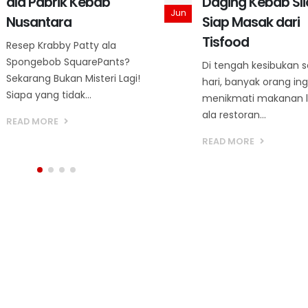
Daging Kebab Slice
Tanpa Ribet Men
Apr
Siap Masak dari
Layanan Maklon 
Tisfood
Pabrik Kebab
Di tengah kesibukan sehari-
Solusi Bisnis Kebab T
hari, banyak orang ingin
Ribet: Mengenal Laya
menikmati makanan lezat
Maklon dari Pabrik Ke
ala restoran...
Memulai bisnis...
READ MORE
READ MORE