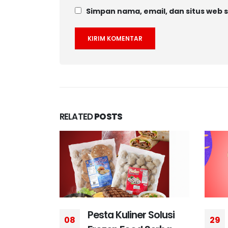
Simpan nama, email, dan situs web 
RELATED
POSTS
 Solusi
Resep Krabby Patty
29
06