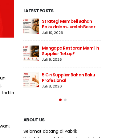
LATEST POSTS
an
Cara Menyimpan Bahan
Str
esar
Baku Frozen Agar Tetap
Bak
Berkualitas
Juli 
Juli 7, 2026
milih
Men
Standar Bahan Baku
Sup
Berkualitas untuk Bisnis
Juli
Kuliner
Juli 6, 2026
Baku
5 Ci
pun
Pro
,
Cara Memulai Bisnis Kebab
Juli
dengan Supplier yang Tepat
tortila
Juli 5, 2026
wani,
ABOUT US