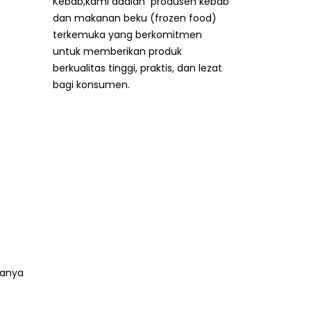
Selamat datang di Pabrik
Kebab,kami adalah produsen kebab
dan makanan beku (frozen food)
terkemuka yang berkomitmen
untuk memberikan produk
berkualitas tinggi, praktis, dan lezat
bagi konsumen.
manya