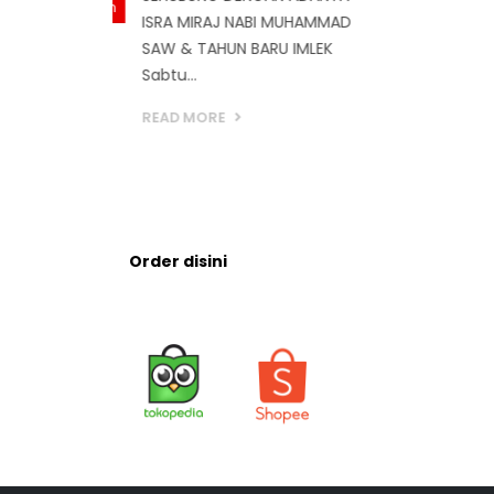
I MUHAMMAD
RU IMLEK
Order disini