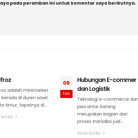
saya pada peramban ini untuk komentar saya berikutnya.
Hubungan E-commer
dan Logistik
Teknologi e-commerce dan
jasa antar barang
merupakan bagian dari
proses transaksi jual...
Bongkar Rahasia
15
READ MORE
Dapur di Balik