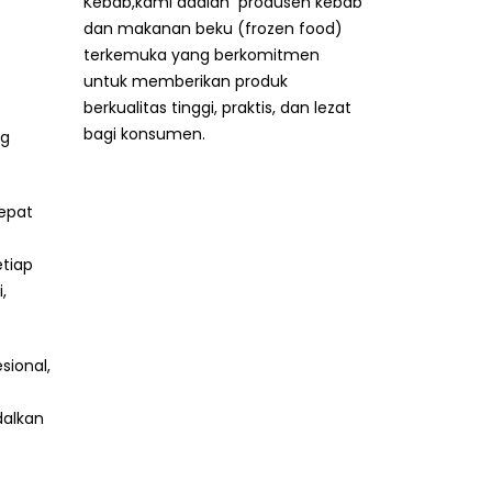
Selamat datang di Pabrik
Kebab,kami adalah produsen kebab
dan makanan beku (frozen food)
terkemuka yang berkomitmen
untuk memberikan produk
ng
berkualitas tinggi, praktis, dan lezat
bagi konsumen.
tepat
etiap
,
sional,
dalkan