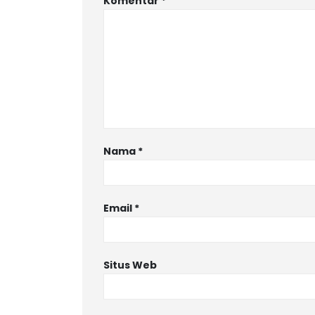
Komentar
*
Nama
*
Email
*
Situs Web