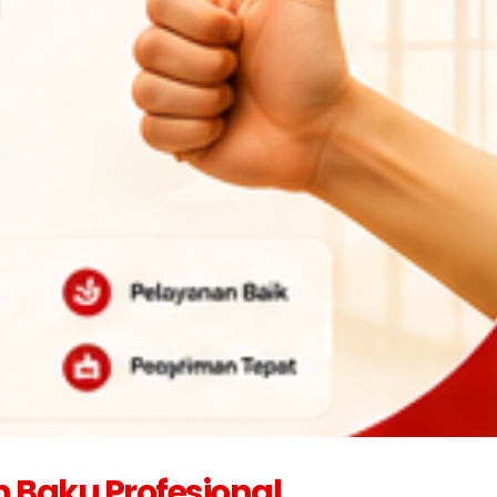
Cara Menyimpan Bahan
Strategi Membeli Bah
Baku Frozen Agar Tetap
Baku dalam Jumlah B
Berkualitas
Juli 10, 2026
2026
Mengapa Restoran Me
Standar Bahan Baku
Supplier Tetap?
Berkualitas untuk Bisnis
Juli 9, 2026
Kuliner
2026
5 Ciri Supplier Bahan 
Profesional
Cara Memulai Bisnis Kebab
Juli 8, 2026
dengan Supplier yang Tepat
Juli 5, 2026
an Baku Profesional