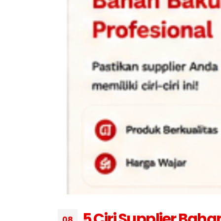
Strategi Membeli Bahan
Baku dalam Jumlah Besar
Juli 10, 2026
Juli 7, 
Mengapa Restoran Memilih
Supplier Tetap?
Juli 9, 2026
Juli 6, 
5 Ciri Supplier Bahan Baku
Profesional
Juli 8, 2026
5 Ciri Supplier Bah
08