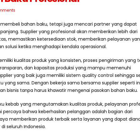
mments
 membeli bahan baku, tetapi juga mencari partner yang dapat
njang. Supplier yang profesional akan memberikan lebih dari
tas, memastikan ketersediaan stok, memberikan pelayanan ya
solusi ketika menghadapi kendala operasional.
memiliki kualitas produk yang konsisten, proses pengiriman yang 
g transparan, dan kapasitas produksi yang mampu memenuhi
lier yang baik juga memiliki sistem quality control sehingga s
tu yang sama. Dengan bekerja sama bersama supplier seperti ini
n bisnis tanpa harus khawatir mengenai pasokan bahan baku.
aku kebab yang mengutamakan kualitas produk, pelayanan profe
i percaya bahwa keberhasilan pelanggan adalah bagian dari
upaya memberikan produk terbaik serta layanan yang dapat dian
i seluruh Indonesia.