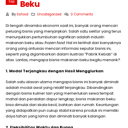
Beku
Sep
By
tisfood
Uncategorized
0 Comments
Di tengah dinamika ekonomi saat ini, banyak orang mencari
peluang bisnis yang menjanjikan. Salah satu sektor yang terus
menunjukkan pertumbuhan signifikan adalah industri
makanan beku atau
frozen food
. Hal ini terlihat dari banyaknya
orang yang antusias mencari informasi seputar bisnis ini,
seperti yang digambarkan dalam ilustrasi “Pabrik Kebab” di
atas. Lantas, mengapa bisnis makanan beku begitu menarik?
1. Modal Terjangkau dengan Hasil Menggiurkan
Salah satu alasan utama mengapa bisnis ini banyak diminati
adalah modal awal yang relatif terjangkau. Dibandingkan
dengan bisnis kuliner lain yang memerlukan sewa tempat
mahal dan peralatan dapur lengkap, bisnis makanan beku
bisa dimulai dari skala kecil, bahkan dari rumah. Keuntungan
yang didapatkan pun cukup stabil karena produk ini memiliki
daya tahan yang lama dan diminati banyak kalangan.
2. Fleksibilitas Waktu dan Ruang