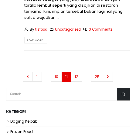
tortilla lembut seperti yang disajikan di restoran
ternama. Kini, impian tersebut bukan lagi hal yang
sulit diwujudkan....
By
tisfood
Uncategorized
0 Comments
READ MORE...
…
…
1
10
11
12
25
KATEGORI
Daging Kebab
Frozen Food