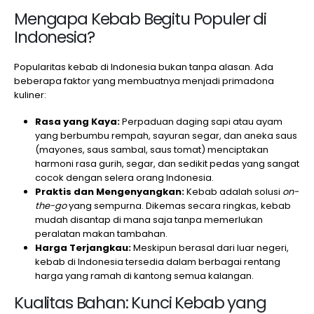
Mengapa Kebab Begitu Populer di
Indonesia?
Popularitas kebab di Indonesia bukan tanpa alasan. Ada
beberapa faktor yang membuatnya menjadi primadona
kuliner:
Rasa yang Kaya:
Perpaduan daging sapi atau ayam
yang berbumbu rempah, sayuran segar, dan aneka saus
(mayones, saus sambal, saus tomat) menciptakan
harmoni rasa gurih, segar, dan sedikit pedas yang sangat
cocok dengan selera orang Indonesia.
Praktis dan Mengenyangkan:
Kebab adalah solusi
on-
the-go
yang sempurna. Dikemas secara ringkas, kebab
mudah disantap di mana saja tanpa memerlukan
peralatan makan tambahan.
Harga Terjangkau:
Meskipun berasal dari luar negeri,
kebab di Indonesia tersedia dalam berbagai rentang
harga yang ramah di kantong semua kalangan.
Kualitas Bahan: Kunci Kebab yang