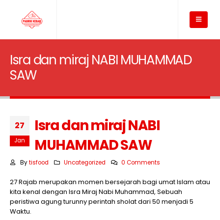
Isra dan miraj NABI MUHAMMAD
SAW
Isra dan miraj NABI
27
MUHAMMAD SAW
Jan
By
tisfood
Uncategorized
0 Comments
27 Rajab merupakan momen bersejarah bagi umat Islam atau
kita kenal dengan Isra Miraj Nabi Muhammad, Sebuah
peristiwa agung turunny perintah sholat dari 50 menjadi 5
Waktu.