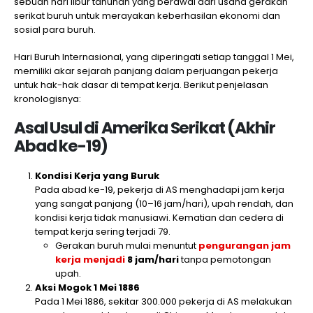
sebuah hari libur tahunan yang berawal dari usaha gerakan
serikat buruh untuk merayakan keberhasilan ekonomi dan
sosial para buruh.
Hari Buruh Internasional, yang diperingati setiap tanggal 1 Mei,
memiliki akar sejarah panjang dalam perjuangan pekerja
untuk hak-hak dasar di tempat kerja. Berikut penjelasan
kronologisnya:
Asal Usul di Amerika Serikat (Akhir
Abad ke-19)
Kondisi Kerja yang Buruk
Pada abad ke-19, pekerja di AS menghadapi jam kerja
yang sangat panjang (10–16 jam/hari), upah rendah, dan
kondisi kerja tidak manusiawi. Kematian dan cedera di
tempat kerja sering terjadi 79.
Gerakan buruh mulai menuntut
pengurangan
jam
kerja
menjadi
8 jam/hari
tanpa pemotongan
upah.
Aksi Mogok 1 Mei 1886
Pada 1 Mei 1886, sekitar 300.000 pekerja di AS melakukan