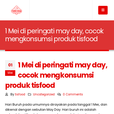
1 Mei di peringati may day, cocok
mengkonsumsi produk tisfood
1 Mei di peringati may day,
01
cocok mengkonsumsi
Mei
produk tisfood
By
tisfood
Uncategorized
0 Comments
Hari Buruh pada umumnya dirayakan pada tanggal 1 Mei, dan
dikenal dengan sebutan May Day. Hari buruh ini adalah