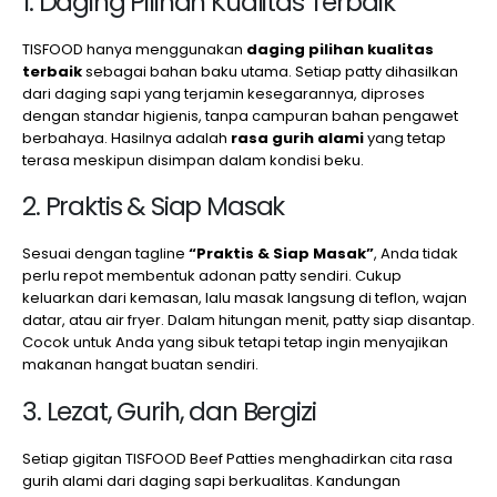
1. Daging Pilihan Kualitas Terbaik
TISFOOD hanya menggunakan
daging pilihan kualitas
terbaik
sebagai bahan baku utama. Setiap patty dihasilkan
dari daging sapi yang terjamin kesegarannya, diproses
dengan standar higienis, tanpa campuran bahan pengawet
berbahaya. Hasilnya adalah
rasa gurih alami
yang tetap
terasa meskipun disimpan dalam kondisi beku.
2. Praktis & Siap Masak
Sesuai dengan tagline
“Praktis & Siap Masak”
, Anda tidak
perlu repot membentuk adonan patty sendiri. Cukup
keluarkan dari kemasan, lalu masak langsung di teflon, wajan
datar, atau air fryer. Dalam hitungan menit, patty siap disantap.
Cocok untuk Anda yang sibuk tetapi tetap ingin menyajikan
makanan hangat buatan sendiri.
3. Lezat, Gurih, dan Bergizi
Setiap gigitan TISFOOD Beef Patties menghadirkan cita rasa
gurih alami dari daging sapi berkualitas. Kandungan