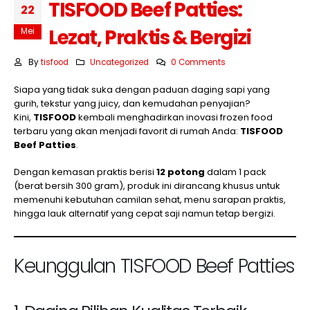
TISFOOD Beef Patties:
22
Lezat, Praktis & Bergizi
Mei
By
tisfood
Uncategorized
0 Comments
Siapa yang tidak suka dengan paduan daging sapi yang
gurih, tekstur yang juicy, dan kemudahan penyajian?
Kini,
TISFOOD
kembali menghadirkan inovasi frozen food
terbaru yang akan menjadi favorit di rumah Anda:
TISFOOD
Beef Patties
.
Dengan kemasan praktis berisi
12 potong
dalam 1 pack
(berat bersih 300 gram), produk ini dirancang khusus untuk
memenuhi kebutuhan camilan sehat, menu sarapan praktis,
hingga lauk alternatif yang cepat saji namun tetap bergizi.
Keunggulan TISFOOD Beef Patties