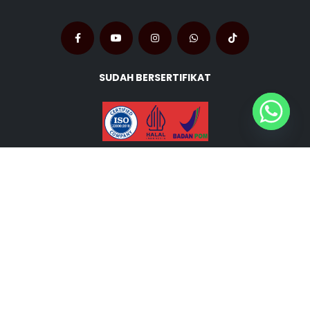
SUDAH BERSERTIFIKAT
QG8P+2RF, Dukuh, Kec. Cikupa, Kabupaten Tangerang,
Banten 15710
Telp.
+62 811-2411-119
Pabrik Kebab © Copyright 2024. All Rights Reserved.