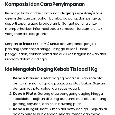
Komposisi dan Cara Penyimpanan
Biasanya terbuat dari campuran
daging sapi dan/atau
ayam
dengan tambahan bumbu, bawang, dan pengikat
seperti tepung atau breadcrumb. Sangat penting untuk
memperhatikan informasi pada kemasan, terutama untuk
yang memiliki alergi tertentu.
Simpan di
freezer
(-18°C) untuk penyimpanan jangka
panjang (beberapa minggu hingga bulan). Untuk
penggunaan, cairkan semalam di kulkas bagian bawah atau
rendam dalam air dingin.
Ide Mengolah Daging Kebab Tisfood 1 Kg
Kebab Classic
: Cetak daging pada tusukan sate atau
bentuk memanjang, lalu panggang atau bakar. Sajikan
dengan roti pita, salad, dan saus yogurt.
Kebab Plate
: Goreng atau panggang daging hingga
kecoklatan, sajikan di piring bersama nasi atau kentang
goreng, sayuran, dan saus bawang putih.
Kebab Burger
: Bentuk menjadi patty dan grill. Sajikan di
dalam burger bun dengan selada, tomat, dan mayo.