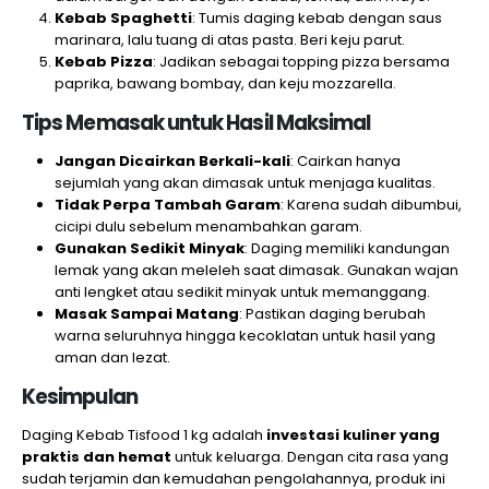
Kebab Spaghetti
: Tumis daging kebab dengan saus
marinara, lalu tuang di atas pasta. Beri keju parut.
Kebab Pizza
: Jadikan sebagai topping pizza bersama
paprika, bawang bombay, dan keju mozzarella.
Tips Memasak untuk Hasil Maksimal
Jangan Dicairkan Berkali-kali
: Cairkan hanya
sejumlah yang akan dimasak untuk menjaga kualitas.
Tidak Perpa Tambah Garam
: Karena sudah dibumbui,
cicipi dulu sebelum menambahkan garam.
Gunakan Sedikit Minyak
: Daging memiliki kandungan
lemak yang akan meleleh saat dimasak. Gunakan wajan
anti lengket atau sedikit minyak untuk memanggang.
Masak Sampai Matang
: Pastikan daging berubah
warna seluruhnya hingga kecoklatan untuk hasil yang
aman dan lezat.
Kesimpulan
Daging Kebab Tisfood 1 kg adalah
investasi kuliner yang
praktis dan hemat
untuk keluarga. Dengan cita rasa yang
sudah terjamin dan kemudahan pengolahannya, produk ini