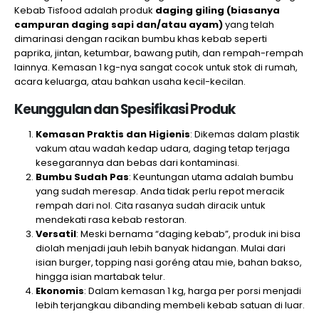
Kebab Tisfood adalah produk
daging giling (biasanya
campuran daging sapi dan/atau ayam)
yang telah
dimarinasi dengan racikan bumbu khas kebab seperti
paprika, jintan, ketumbar, bawang putih, dan rempah-rempah
lainnya. Kemasan 1 kg-nya sangat cocok untuk stok di rumah,
acara keluarga, atau bahkan usaha kecil-kecilan.
Keunggulan dan Spesifikasi Produk
Kemasan Praktis dan Higienis
: Dikemas dalam plastik
vakum atau wadah kedap udara, daging tetap terjaga
kesegarannya dan bebas dari kontaminasi.
Bumbu Sudah Pas
: Keuntungan utama adalah bumbu
yang sudah meresap. Anda tidak perlu repot meracik
rempah dari nol. Cita rasanya sudah diracik untuk
mendekati rasa kebab restoran.
Versatil
: Meski bernama “daging kebab”, produk ini bisa
diolah menjadi jauh lebih banyak hidangan. Mulai dari
isian burger, topping nasi goréng atau mie, bahan bakso,
hingga isian martabak telur.
Ekonomis
: Dalam kemasan 1 kg, harga per porsi menjadi
lebih terjangkau dibanding membeli kebab satuan di luar.