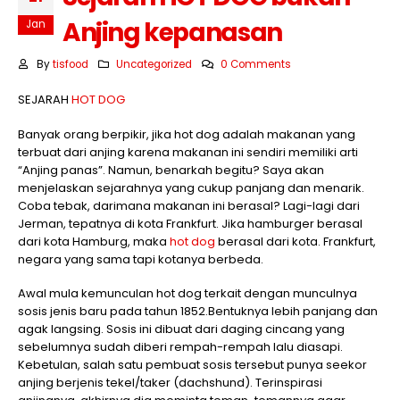
Anjing kepanasan
Jan
By
tisfood
Uncategorized
0 Comments
SEJARAH
HOT DOG
Banyak orang berpikir, jika hot dog adalah makanan yang
terbuat dari anjing karena makanan ini sendiri memiliki arti
“Anjing panas”. Namun, benarkah begitu? Saya akan
menjelaskan sejarahnya yang cukup panjang dan menarik.
Coba tebak, darimana makanan ini berasal? Lagi-lagi dari
Jerman, tepatnya di kota Frankfurt. Jika hamburger berasal
dari kota Hamburg, maka
hot dog
berasal dari kota. Frankfurt,
negara yang sama tapi kotanya berbeda.
Awal mula kemunculan hot dog terkait dengan munculnya
sosis jenis baru pada tahun 1852.Bentuknya lebih panjang dan
agak langsing. Sosis ini dibuat dari daging cincang yang
sebelumnya sudah diberi rempah-rempah lalu diasapi.
Kebetulan, salah satu pembuat sosis tersebut punya seekor
anjing berjenis tekel/taker (dachshund). Terinspirasi