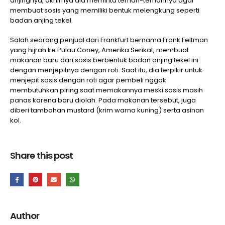
anjingnya, akhirnya dia meminta teman-temannya agar
membuat sosis yang memiliki bentuk melengkung seperti
badan anjing tekel.
Salah seorang penjual dari Frankfurt bernama Frank Feltman
yang hijrah ke Pulau Coney, Amerika Serikat, membuat
makanan baru dari sosis berbentuk badan anjing tekel ini
dengan menjepitnya dengan roti. Saat itu, dia terpikir untuk
menjepit sosis dengan roti agar pembeli nggak
membutuhkan piring saat memakannya meski sosis masih
panas karena baru diolah. Pada makanan tersebut, juga
diberi tambahan mustard (krim warna kuning) serta asinan
kol.
Share this post
Author