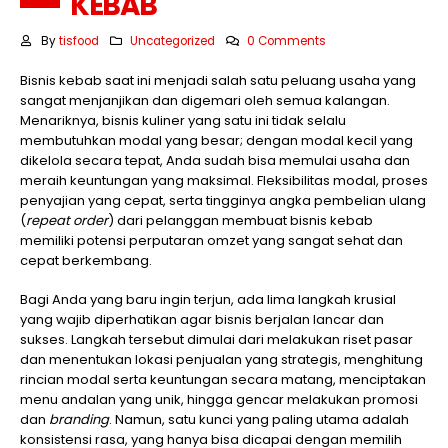
KEBAB
By
tisfood
Uncategorized
0 Comments
Bisnis kebab saat ini menjadi salah satu peluang usaha yang
sangat menjanjikan dan digemari oleh semua kalangan.
Menariknya, bisnis kuliner yang satu ini tidak selalu
membutuhkan modal yang besar; dengan modal kecil yang
dikelola secara tepat, Anda sudah bisa memulai usaha dan
meraih keuntungan yang maksimal. Fleksibilitas modal, proses
penyajian yang cepat, serta tingginya angka pembelian ulang
(
repeat order
) dari pelanggan membuat bisnis kebab
memiliki potensi perputaran omzet yang sangat sehat dan
cepat berkembang.
Bagi Anda yang baru ingin terjun, ada lima langkah krusial
yang wajib diperhatikan agar bisnis berjalan lancar dan
sukses. Langkah tersebut dimulai dari melakukan riset pasar
dan menentukan lokasi penjualan yang strategis, menghitung
rincian modal serta keuntungan secara matang, menciptakan
menu andalan yang unik, hingga gencar melakukan promosi
dan
branding
. Namun, satu kunci yang paling utama adalah
konsistensi rasa, yang hanya bisa dicapai dengan memilih